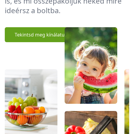
is, és mi összepakoljuk neked mire
ideérsz a boltba.
Tekintsd meg kínálatunkat!