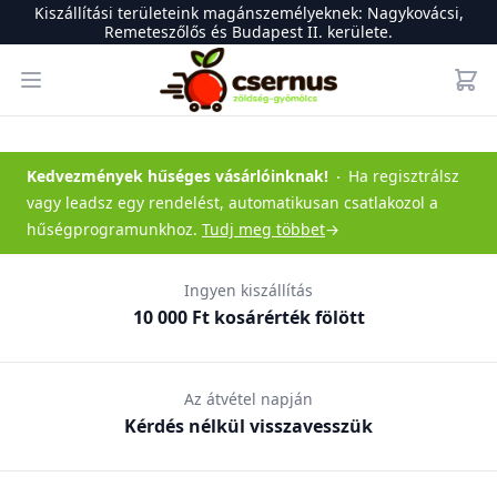
Kiszállítási területeink magánszemélyeknek: Nagykovácsi,
Remeteszőlős és Budapest II. kerülete.
Csernus Zöldség-gyümölcs
Open menu
Kedvezmények hűséges vásárlóinknak
!
Ha regisztrálsz
vagy leadsz egy rendelést, automatikusan csatlakozol a
hűségprogramunkhoz.
Tudj meg többet
→
Ingyen kiszállítás
10 000 Ft kosárérték fölött
Az átvétel napján
Kérdés nélkül visszavesszük