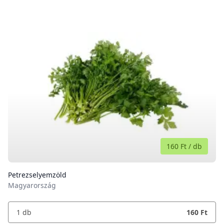
160 Ft
/
db
Petrezselyemzöld
Magyarország
1
db
160 Ft