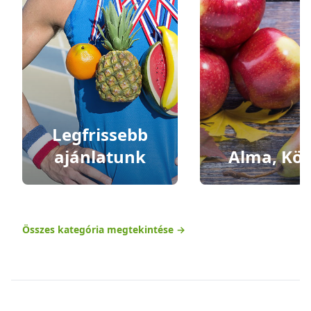
Legfrissebb
ajánlatunk
Alma, Kör
Összes kategória megtekintése
→
Footer