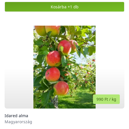
Kosárba
+1 db
,
Petrezselyemzöld
990 Ft
/
kg
Idared alma
Magyarország