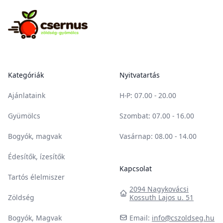
Csernus Zöldség-gyümölcs
Kategóriák
Nyitvatartás
Ajánlataink
H-P
: 07.00 - 20.00
Gyümölcs
Szombat
: 07.00 - 16.00
Bogyók, magvak
Vasárnap
: 08.00 - 14.00
Édesítők, ízesítők
Kapcsolat
Tartós élelmiszer
2094 Nagykovácsi
Zöldség
Kossuth Lajos u. 51
Bogyók, Magvak
Email:
info@cszoldseg.hu