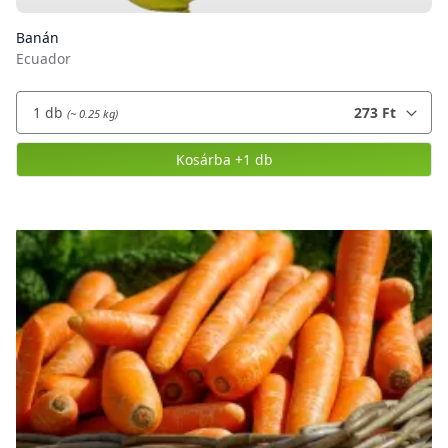
Banán
Ecuador
1
db
273 Ft
(~ 0.25 kg)
Kosárba
+1 db
,
Banán