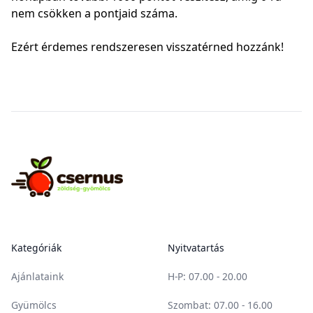
nem csökken a pontjaid száma.
Ezért érdemes rendszeresen visszatérned hozzánk!
Footer
Csernus Zöldség-gyümölcs
Kategóriák
Nyitvatartás
Ajánlataink
H-P
: 07.00 - 20.00
Gyümölcs
Szombat
: 07.00 - 16.00