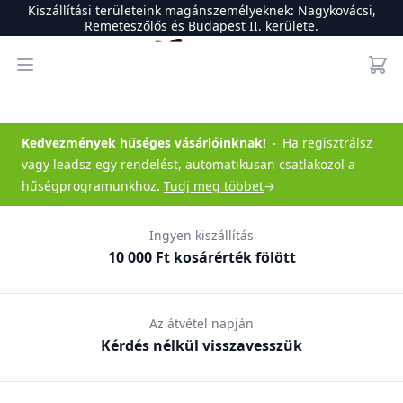
Kiszállítási területeink magánszemélyeknek: Nagykovácsi,
Remeteszőlős és Budapest II. kerülete.
Csernus Zöldség-gyümölcs
Open menu
Kedvezmények hűséges vásárlóinknak
!
Ha regisztrálsz
vagy leadsz egy rendelést, automatikusan csatlakozol a
hűségprogramunkhoz.
Tudj meg többet
→
Ingyen kiszállítás
10 000 Ft kosárérték fölött
Az átvétel napján
Kérdés nélkül visszavesszük