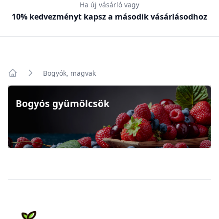
Ha új vásárló vagy
10% kedvezményt kapsz a második vásárlásodhoz
Bogyók, magvak
Főoldal
Bogyós gyümölcsök
Footer
Csernus Zöldség-gyümölcs