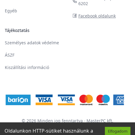
6202
Egyéb
Facebook oldalunk
Tájékoztatás
Személyes adatok védelme
ÁSZF
Kiszállítási információ
©
2026
Minden jog fenntartva
- MasterPC kft.
Oldalunkon HTTP-sütiket használunk a
Switch to English
Elfogadom