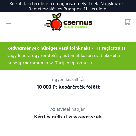
Kiszállítási területeink magánszemélyeknek: Nagykovácsi,
Remeteszőlős és Budapest II. kerülete.
Csernus Zöldség-gyümölcs
Open menu
Kedvezmények hűséges vásárlóinknak
!
Ha regisztrálsz
vagy leadsz egy rendelést, automatikusan csatlakozol a
hűségprogramunkhoz.
Tudj meg többet
→
Ingyen kiszállítás
10 000 Ft kosárérték fölött
Az átvétel napján
Kérdés nélkül visszavesszük