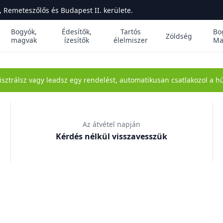
 Remeteszőlős és Budapest II. kerülete.
Bogyók,
Édesítők,
Tartós
Bo
Zöldség
magvak
ízesítők
élelmiszer
Ma
isztrálsz vagy leadsz egy rendelést, automatikusan csatlakozol a
Az átvétel napján
Kérdés nélkül visszavesszük