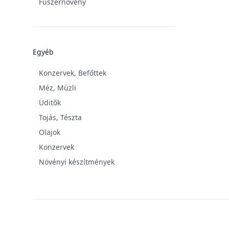
Fűszernövény
Egyéb
Konzervek, Befőttek
Méz, Müzli
Üditők
Tojás, Tészta
Olajok
Konzervek
Növényi készítmények
Footer