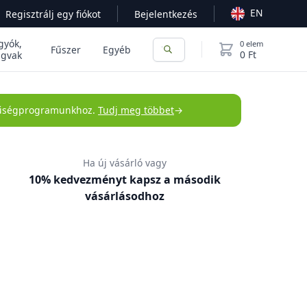
EN
Regisztrálj egy fiókot
Bejelentkezés
gyók,
0
elem
items in cart,
Fűszer
Egyéb
0 Ft
gvak
 hűségprogramunkhoz.
Tudj meg többet
→
Ha új vásárló vagy
10% kedvezményt kapsz a második
vásárlásodhoz