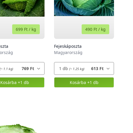
699 Ft
/
kg
490 Ft
/
kg
szta
Fejeskáposzta
ország
Magyarország
769 Ft
1
db
613 Ft
(~ 1.1 kg)
(~ 1.25 kg)
Kosárba
+1 db
Kosárba
+1 db
,
Kelkáposzta
,
Fejeskáposzta