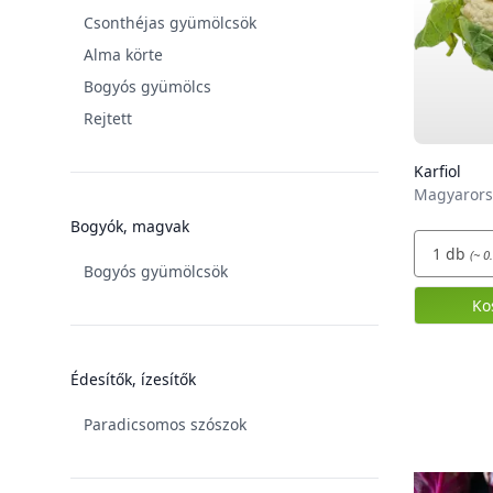
Csonthéjas gyümölcsök
Alma körte
Bogyós gyümölcs
Rejtett
Karfiol
Magyarors
Bogyók, magvak
1
db
(~ 0
Bogyós gyümölcsök
Ko
Édesítők, ízesítők
Paradicsomos szószok