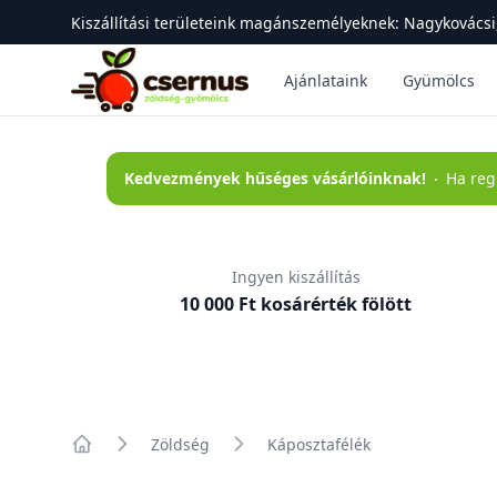
Kiszállítási területeink magánszemélyeknek: Nagykovácsi,
Csernus Zöldség-gyümölcs
Ajánlataink
Gyümölcs
Kedvezmények hűséges vásárlóinknak
!
Ha reg
Ingyen kiszállítás
10 000 Ft kosárérték fölött
Zöldség
Káposztafélék
Főoldal