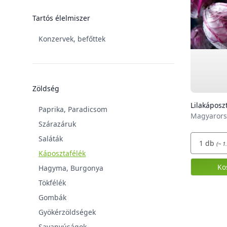
Tartós élelmiszer
Konzervek, befőttek
Zöldség
Lilakáposz
Paprika, Paradicsom
Magyarors
Szárazáruk
Saláták
1
db
(~ 1
Káposztafélék
Ko
Hagyma, Burgonya
Tökfélék
Gombák
Gyökérzöldségek
Savanyúságok