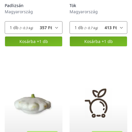
Padlizsán
Tök
Magyarország
Magyarország
1
db
357 Ft
1
db
413 Ft
(~ 0.3 kg)
(~ 0.7 kg)
Kosárba
+1 db
Kosárba
+1 db
,
Padlizsán
,
Tök