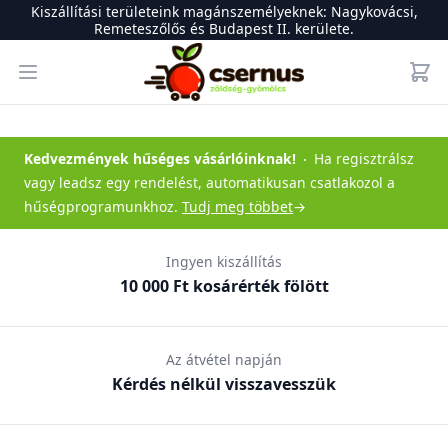
Kiszállítási területeink magánszemélyeknek: Nagykovácsi,
Remeteszőlős és Budapest II. kerülete.
Csernus Zöldség-gyümölcs
Open menu
Kedvezmények hűséges vásárlóinknak
!
Ha regisztrálsz
vagy leadsz egy rendelést, automatikusan csatlakozol a
hűségprogramunkhoz.
Tudj meg többet
→
Ingyen kiszállítás
10 000 Ft kosárérték fölött
Az átvétel napján
Kérdés nélkül visszavesszük