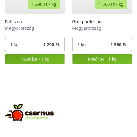
1 290 Ft
/
kg
1 560 Ft
/
kg
Patiszon
Grill padlizsán
Magyarország
Magyarország
1
kg
1 290 Ft
1
kg
1 560 Ft
Kosárba
+1 kg
Kosárba
+1 kg
,
Patiszon
,
Grill padlizsán
Footer
Csernus Zöldség-gyümölcs