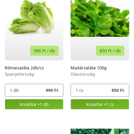
990 Ft
/
db
850 Ft
/
db
Rómaisaláta 2db/cs
Madársaláta 100g
Spanyolország
Olaszország
1
db
990 Ft
1
cs
850 Ft
Kosárba
+1 db
Kosárba
+1 cs
,
Rómaisaláta 2db/cs
,
Madársaláta 10