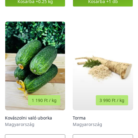
Kosárba
+0.25 kg
Kosárba
+1 db
,
Spenót
,
Lollo saláta
1 190 Ft
/
kg
3 990 Ft
/
kg
Kovászolni való uborka
Torma
Magyarország
Magyarország