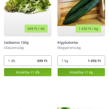
699 Ft
/
db
1 650 Ft
/
kg
Salátamix 100g
Kígyóuborka
Olaszország
Magyarország
1
db
699 Ft
1
kg
1 650 Ft
Kosárba
+1 db
Kosárba
+1 kg
,
Salátamix 100g
,
Kígyóuborka