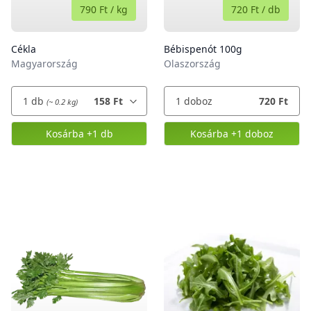
790 Ft
/
kg
720 Ft
/
db
Cékla
Bébispenót 100g
Magyarország
Olaszország
1
db
158 Ft
1
doboz
720 Ft
(~ 0.2 kg)
Kosárba
+1 db
Kosárba
+1 doboz
,
Cékla
,
Bébispenót 100