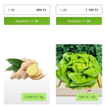
1
db
499 Ft
1
db
1 190 Ft
Kosárba
+1 db
Kosárba
+1 db
,
Hónapos retek
,
Jégsaláta
2 690 Ft
/
kg
590 Ft
/
db