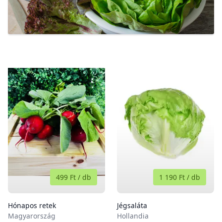
499 Ft
/
db
1 190 Ft
/
db
Hónapos retek
Jégsaláta
Magyarország
Hollandia