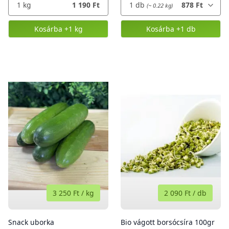
1
kg
1 190 Ft
1
db
878 Ft
(~ 0.22 kg)
Kosárba
+1 kg
Kosárba
+1 db
,
Kovászolni való uborka
,
Torma
3 250 Ft
/
kg
2 090 Ft
/
db
Snack uborka
Bio vágott borsócsíra 100gr