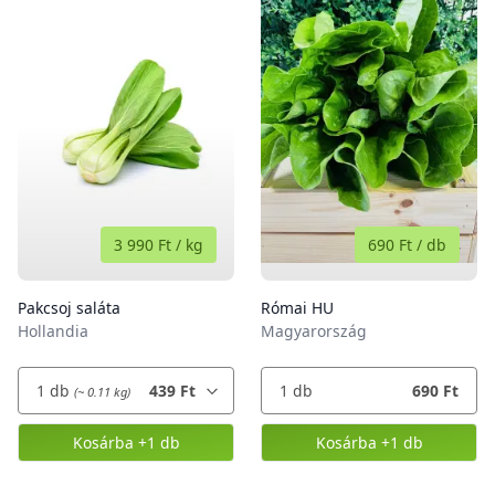
3 990 Ft
/
kg
690 Ft
/
db
Pakcsoj saláta
Római HU
Hollandia
Magyarország
1
db
439 Ft
1
db
690 Ft
(~ 0.11 kg)
Kosárba
+1 db
Kosárba
+1 db
,
Pakcsoj saláta
,
Római HU