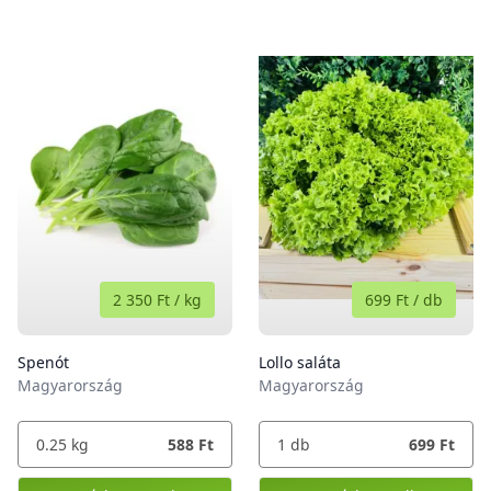
2 350 Ft
/
kg
699 Ft
/
db
Spenót
Lollo saláta
Magyarország
Magyarország
0.25
kg
588 Ft
1
db
699 Ft