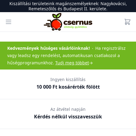
Kiszállítási területeink magánszemélyeknek: Nagykovácsi,
Remeteszőlős és Budapest II. kerülete.
Csernus Zöldség-gyümölcs
Open menu
Kedvezmények hűséges vásárlóinknak
!
Ha regisztrálsz
vagy leadsz egy rendelést, automatikusan csatlakozol a
hűségprogramunkhoz.
Tudj meg többet
→
Ingyen kiszállítás
10 000 Ft kosárérték fölött
Az átvétel napján
Kérdés nélkül visszavesszük